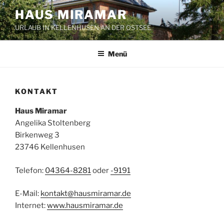
Zum
HAUS MIRAMAR
Inhalt
URLAUB IN KELLENHUSEN AN DER OSTSEE
springen
Menü
KONTAKT
Haus Miramar
Angelika Stoltenberg
Birkenweg 3
23746 Kellenhusen
Telefon:
04364-8281
oder
-9191
E-Mail:
kontakt@hausmiramar.de
Internet:
www.hausmiramar.de